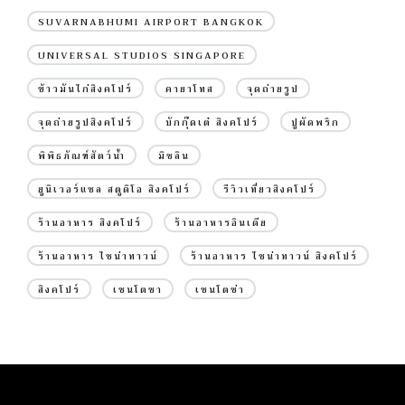
SUVARNABHUMI AIRPORT BANGKOK
UNIVERSAL STUDIOS SINGAPORE
ข้าวมันไก่สิงคโปร์
คายาโทส
จุดถ่ายรูป
จุดถ่ายรูปสิงคโปร์
บักกุ๊ดเต๋ สิงคโปร์
ปูผัดพริก
พิพิธภัณฑ์สัตว์น้ำ
มิชลิน
ยูนิเวอร์แซล สตูดิโอ สิงคโปร์
รีวิวเที่ยวสิงคโปร์
ร้านอาหาร สิงคโปร์
ร้านอาหารอินเดีย
ร้านอาหาร ไชน่าทาวน์
ร้านอาหาร ไชน่าทาวน์ สิงคโปร์
สิงคโปร์
เซนโตซา
เซนโตซ่า