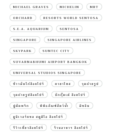
MICHAEL GRAVES
MICHELIN
MRT
ORCHARD
RESORTS WORLD SENTOSA
S.E.A. AQUARIUM
SENTOSA
SINGAPORE
SINGAPORE AIRLINES
SKYPARK
SUNTEC CITY
SUVARNABHUMI AIRPORT BANGKOK
UNIVERSAL STUDIOS SINGAPORE
ข้าวมันไก่สิงคโปร์
คายาโทส
จุดถ่ายรูป
จุดถ่ายรูปสิงคโปร์
บักกุ๊ดเต๋ สิงคโปร์
ปูผัดพริก
พิพิธภัณฑ์สัตว์น้ำ
มิชลิน
ยูนิเวอร์แซล สตูดิโอ สิงคโปร์
รีวิวเที่ยวสิงคโปร์
ร้านอาหาร สิงคโปร์