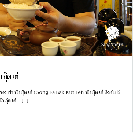
ุ๊ด เต๋
ซอง ฟา บัก กุ๊ด เต๋ ) Song Fa Bak Kut Teh บัก กุ๊ด เต๋ สิงคโปร์
 กุ๊ต เต๋ – […]