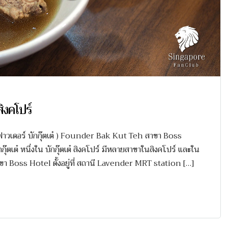
ิงคโปร์
( ฟาวเดอร์ บักกุ๊ตเต๋ ) Founder Bak Kut Teh สาขา Boss
กุ๊ตเต๋ หนึ่งใน บักกุ๊ตเต๋ สิงคโปร์ มีหลายสาขาในสิงคโปร์ และใน
อ สาขา Boss Hotel ตั้งอยู่ที่ สถานี Lavender MRT station […]