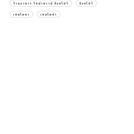
ร้านอาหาร ไชน่าทาวน์ สิงคโปร์
สิงคโปร์
เซนโตซา
เซนโตซ่า