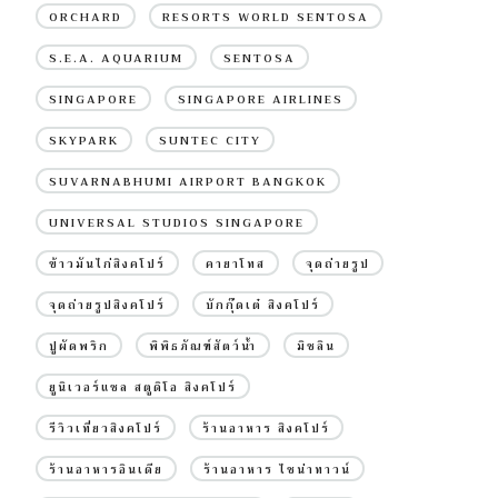
ORCHARD
RESORTS WORLD SENTOSA
S.E.A. AQUARIUM
SENTOSA
SINGAPORE
SINGAPORE AIRLINES
SKYPARK
SUNTEC CITY
SUVARNABHUMI AIRPORT BANGKOK
UNIVERSAL STUDIOS SINGAPORE
ข้าวมันไก่สิงคโปร์
คายาโทส
จุดถ่ายรูป
จุดถ่ายรูปสิงคโปร์
บักกุ๊ดเต๋ สิงคโปร์
ปูผัดพริก
พิพิธภัณฑ์สัตว์น้ำ
มิชลิน
ยูนิเวอร์แซล สตูดิโอ สิงคโปร์
รีวิวเที่ยวสิงคโปร์
ร้านอาหาร สิงคโปร์
ร้านอาหารอินเดีย
ร้านอาหาร ไชน่าทาวน์