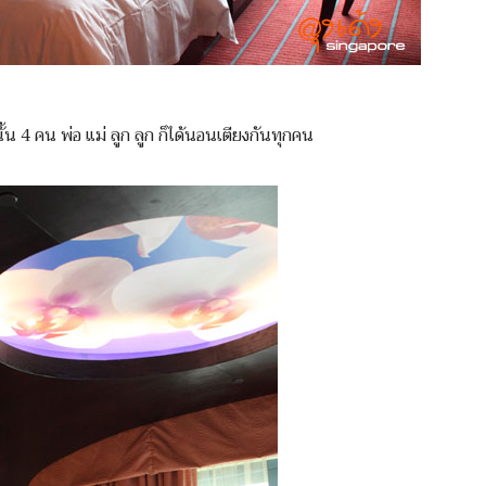
งนั้น 4 คน พ่อ แม่ ลูก ลูก ก็ได้นอนเตียงกันทุกคน