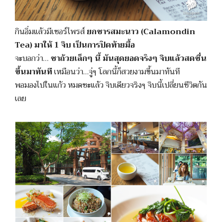
กินอิ่มแล้วมีเซอร์ไพรส์
ยกชารสมะนาว (Calamondin
Tea) มาให้ 1 จิบ เป็นการปิดท้ายมื้อ
จะบอกว่า…
ชาถ้วยเล็กๆ นี้ มันสุดยอดจริงๆ จิบแล้วสดชื่น
ขึ้นมาทันที
เหมือนว่า…จู่ๆ โลกนี้ก็สวยงามขึ้นมาทันที
พอมองไปในแก้ว หมดซะแล้ว จิบเดียวจริงๆ จิบนี้เปลี่ยนชีวิตกัน
เลย