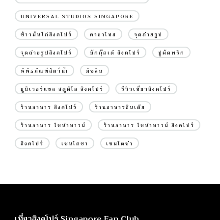
UNIVERSAL STUDIOS SINGAPORE
ข้าวมันไก่สิงคโปร์
คายาโทส
จุดถ่ายรูป
จุดถ่ายรูปสิงคโปร์
บักกุ๊ดเต๋ สิงคโปร์
ปูผัดพริก
พิพิธภัณฑ์สัตว์น้ำ
มิชลิน
ยูนิเวอร์แซล สตูดิโอ สิงคโปร์
รีวิวเที่ยวสิงคโปร์
ร้านอาหาร สิงคโปร์
ร้านอาหารอินเดีย
ร้านอาหาร ไชน่าทาวน์
ร้านอาหาร ไชน่าทาวน์ สิงคโปร์
สิงคโปร์
เซนโตซา
เซนโตซ่า
เที่ยวสิงคโปร์ Singapore Fan Club