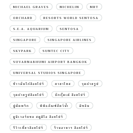
MICHAEL GRAVES
MICHELIN
MRT
ORCHARD
RESORTS WORLD SENTOSA
S.E.A. AQUARIUM
SENTOSA
SINGAPORE
SINGAPORE AIRLINES
SKYPARK
SUNTEC CITY
SUVARNABHUMI AIRPORT BANGKOK
UNIVERSAL STUDIOS SINGAPORE
ข้าวมันไก่สิงคโปร์
คายาโทส
จุดถ่ายรูป
จุดถ่ายรูปสิงคโปร์
บักกุ๊ดเต๋ สิงคโปร์
ปูผัดพริก
พิพิธภัณฑ์สัตว์น้ำ
มิชลิน
ยูนิเวอร์แซล สตูดิโอ สิงคโปร์
รีวิวเที่ยวสิงคโปร์
ร้านอาหาร สิงคโปร์