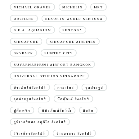
MICHAEL GRAVES
MICHELIN
MRT
ORCHARD
RESORTS WORLD SENTOSA
S.E.A. AQUARIUM
SENTOSA
SINGAPORE
SINGAPORE AIRLINES
SKYPARK
SUNTEC CITY
SUVARNABHUMI AIRPORT BANGKOK
UNIVERSAL STUDIOS SINGAPORE
ข้าวมันไก่สิงคโปร์
คายาโทส
จุดถ่ายรูป
จุดถ่ายรูปสิงคโปร์
บักกุ๊ดเต๋ สิงคโปร์
ปูผัดพริก
พิพิธภัณฑ์สัตว์น้ำ
มิชลิน
ยูนิเวอร์แซล สตูดิโอ สิงคโปร์
รีวิวเที่ยวสิงคโปร์
ร้านอาหาร สิงคโปร์