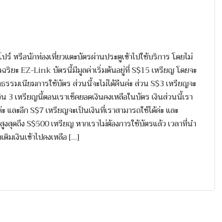
ปร์ หรือนักท่องเที่ยวแตะบัตรผ่านประตูเข้าไปใช้บริการ โดยไม่
ัจฉริยะ EZ-Link บัตรนี้มีมูลค่าเริ่มต้นอยู่ที่ S$15 เหรียญ โดยจะ
าธรรมเนียมการใช้บัตร ส่วนนี้จะไม่ได้คืนค่ะ ส่วน S$3 เหรียญจะ
ห็นเงิน 3 เหรียญนี้ตอนเราเช็คยอดเงินคงเหลือในบัตร เงินส่วนนี้เรา
่ะ และอีก S$7 เหรียญจะเป็นเงินที่เราสามารถใช้ได้ค่ะ และ
ญ สูงสุดถึง S$500 เหรียญ หากเราไม่ต้องการใช้บัตรแล้ว เวลาที่นำ
าเติมเงินเข้าไปคงเหลือ […]