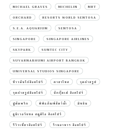
MICHAEL GRAVES
MICHELIN
MRT
ORCHARD
RESORTS WORLD SENTOSA
S.E.A. AQUARIUM
SENTOSA
SINGAPORE
SINGAPORE AIRLINES
SKYPARK
SUNTEC CITY
SUVARNABHUMI AIRPORT BANGKOK
UNIVERSAL STUDIOS SINGAPORE
ข้าวมันไก่สิงคโปร์
คายาโทส
จุดถ่ายรูป
จุดถ่ายรูปสิงคโปร์
บักกุ๊ดเต๋ สิงคโปร์
ปูผัดพริก
พิพิธภัณฑ์สัตว์น้ำ
มิชลิน
ยูนิเวอร์แซล สตูดิโอ สิงคโปร์
รีวิวเที่ยวสิงคโปร์
ร้านอาหาร สิงคโปร์