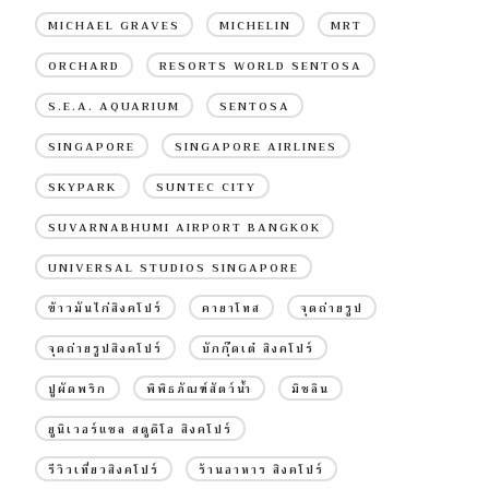
MICHAEL GRAVES
MICHELIN
MRT
ORCHARD
RESORTS WORLD SENTOSA
S.E.A. AQUARIUM
SENTOSA
SINGAPORE
SINGAPORE AIRLINES
SKYPARK
SUNTEC CITY
SUVARNABHUMI AIRPORT BANGKOK
UNIVERSAL STUDIOS SINGAPORE
ข้าวมันไก่สิงคโปร์
คายาโทส
จุดถ่ายรูป
จุดถ่ายรูปสิงคโปร์
บักกุ๊ดเต๋ สิงคโปร์
ปูผัดพริก
พิพิธภัณฑ์สัตว์น้ำ
มิชลิน
ยูนิเวอร์แซล สตูดิโอ สิงคโปร์
รีวิวเที่ยวสิงคโปร์
ร้านอาหาร สิงคโปร์