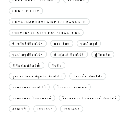
SINGAPORE AIRLINES
SKYPARK
SUNTEC CITY
SUVARNABHUMI AIRPORT BANGKOK
UNIVERSAL STUDIOS SINGAPORE
ข้าวมันไก่สิงคโปร์
คายาโทส
จุดถ่ายรูป
จุดถ่ายรูปสิงคโปร์
บักกุ๊ดเต๋ สิงคโปร์
ปูผัดพริก
พิพิธภัณฑ์สัตว์น้ำ
มิชลิน
ยูนิเวอร์แซล สตูดิโอ สิงคโปร์
รีวิวเที่ยวสิงคโปร์
ร้านอาหาร สิงคโปร์
ร้านอาหารอินเดีย
ร้านอาหาร ไชน่าทาวน์
ร้านอาหาร ไชน่าทาวน์ สิงคโปร์
สิงคโปร์
เซนโตซา
เซนโตซ่า