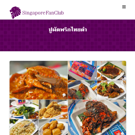
ปูผัดพริกไทยดำ