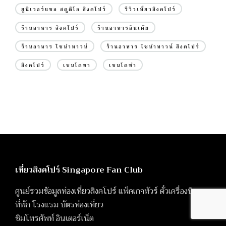
ยูนิเวอร์แซล สตูดิโอ สิงคโปร์
รีวิวเที่ยวสิงคโปร์
ร้านอาหาร สิงคโปร์
ร้านอาหารอินเดีย
ร้านอาหาร ไชน่าทาวน์
ร้านอาหาร ไชน่าทาวน์ สิงคโปร์
สิงคโปร์
เซนโตซา
เซนโตซ่า
เที่ยวสิงคโปร์ Singapore Fan Club
ศูนย์รวมข้อมูลท่องเที่ยวสิงคโปร์ แพ็คเกจทัวร์ ตั๋วเครื่องบิน
ที่พัก โรงแรม บัตรท่องเที่ยว
ซิมโทรศัพท์ อินเตอร์เน็ต