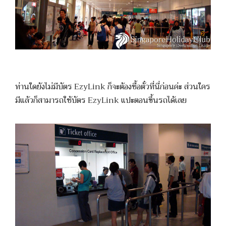
ท่านใดยังไม่มีบัตร EzyLink ก็จะต้องซื้อตั๋วที่นี่ก่อนค่ะ ส่วนใคร
มีแล้วก็สามารถใช้บัตร EzyLink แปะตอนขึ้นรถได้เลย