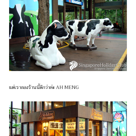
แต่เราลองร้านนี้ดีกว่าค่ะ AH MENG