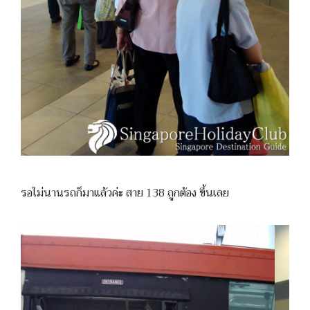
รอไม่นานรถก็มาแล้วค่ะ สาย 138 ถูกต้อง ขึ้นเลย