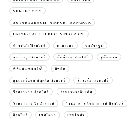
SUNTEC CITY
SUVARNABHUMI AIRPORT BANGKOK
UNIVERSAL STUDIOS SINGAPORE
ข้าวมันไก่สิงคโปร์
คายาโทส
จุดถ่ายรูป
จุดถ่ายรูปสิงคโปร์
บักกุ๊ดเต๋ สิงคโปร์
ปูผัดพริก
พิพิธภัณฑ์สัตว์น้ำ
มิชลิน
ยูนิเวอร์แซล สตูดิโอ สิงคโปร์
รีวิวเที่ยวสิงคโปร์
ร้านอาหาร สิงคโปร์
ร้านอาหารอินเดีย
ร้านอาหาร ไชน่าทาวน์
ร้านอาหาร ไชน่าทาวน์ สิงคโปร์
สิงคโปร์
เซนโตซา
เซนโตซ่า