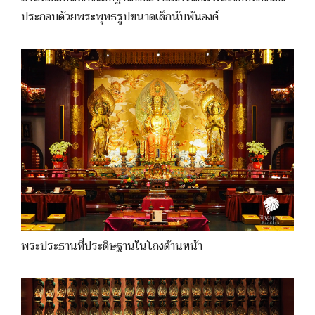
ประกอบด้วยพระพุทธรูปขนาดเล็กนับพันองค์
พระประธานที่ประดิษฐานในโถงด้านหน้า