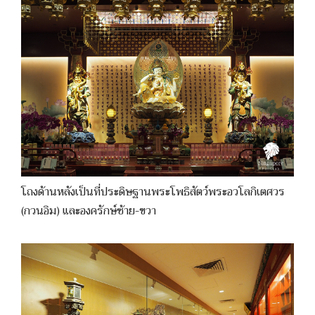
โถงด้านหลังเป็นที่ประดิษฐานพระโพธิสัตว์พระอวโลกิเตศวร
(กวนอิม) และองครักษ์ซ้าย-ขวา