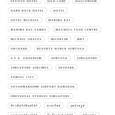
FESTIVE HOTEL
HAJI LANE
HALLOWEEN
HARD ROCK HOTEL
HOTEL
HOTEL MICHAEL
MARINA BAY
MARINA BAY SANDS
MAXWELL FOOD CENTRE
MICHAEL GRAVES
MICHELIN
MRT
ORCHARD
RESORTS WORLD SENTOSA
S.E.A. AQUARIUM
SENTOSA
SINGAPORE
SINGAPORE AIRLINES
SKYPARK
SUNTEC CITY
SUVARNABHUMI AIRPORT BANGKOK
UNIVERSAL STUDIOS SINGAPORE
ข้าวมันไก่สิงคโปร์
คายาโทส
จุดถ่ายรูป