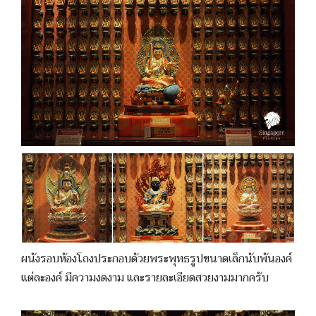
ผนังรอบห้องโถงประกอบด้วยพระพุทธรูปขนาดเล็กนับพันองค์
แต่ละองค์ มีความงดงาม และรายละเอียดสวยงามมากครับ