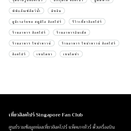
จุดถ่ายรูปสิงคโปร์
บักกุ๊ดเต๋ สิงคโปร์
ปูผัดพริก
พิพิธภัณฑ์สัตว์น้ำ
มิชลิน
ยูนิเวอร์แซล สตูดิโอ สิงคโปร์
รีวิวเที่ยวสิงคโปร์
ร้านอาหาร สิงคโปร์
ร้านอาหารอินเดีย
ร้านอาหาร ไชน่าทาวน์
ร้านอาหาร ไชน่าทาวน์ สิงคโปร์
สิงคโปร์
เซนโตซา
เซนโตซ่า
เที่ยวสิงคโปร์ Singapore Fan Club
ศูนย์รวมข้อมูลท่องเที่ยวสิงคโปร์ แพ็คเกจทัวร์ ตั๋วเครื่องบิน