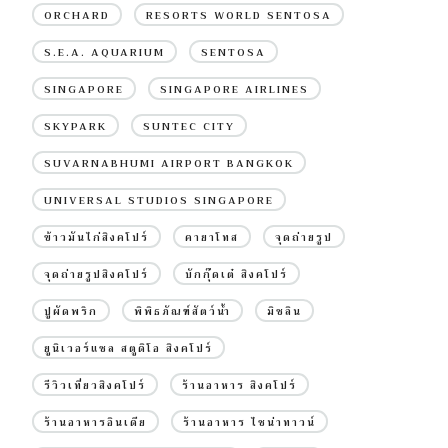
ORCHARD
RESORTS WORLD SENTOSA
S.E.A. AQUARIUM
SENTOSA
SINGAPORE
SINGAPORE AIRLINES
SKYPARK
SUNTEC CITY
SUVARNABHUMI AIRPORT BANGKOK
UNIVERSAL STUDIOS SINGAPORE
ข้าวมันไก่สิงคโปร์
คายาโทส
จุดถ่ายรูป
จุดถ่ายรูปสิงคโปร์
บักกุ๊ดเต๋ สิงคโปร์
ปูผัดพริก
พิพิธภัณฑ์สัตว์น้ำ
มิชลิน
ยูนิเวอร์แซล สตูดิโอ สิงคโปร์
รีวิวเที่ยวสิงคโปร์
ร้านอาหาร สิงคโปร์
ร้านอาหารอินเดีย
ร้านอาหาร ไชน่าทาวน์