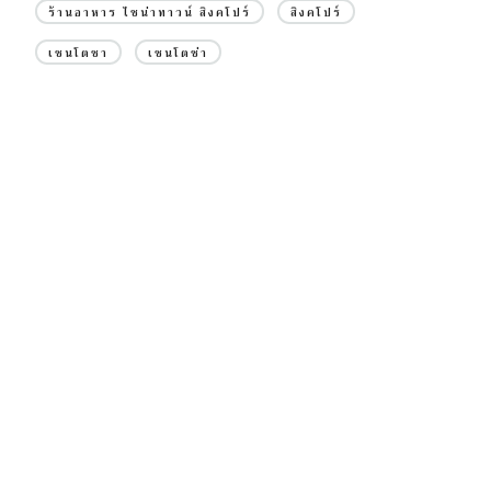
ร้านอาหาร ไชน่าทาวน์ สิงคโปร์
สิงคโปร์
เซนโตซา
เซนโตซ่า