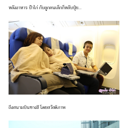
หลังอาหาร ป้าไก่ กับลูกคนเล็กก็หลับปุ๋ย…
ถึงสนามบินชางฮี โดยสวัสดิภาพ