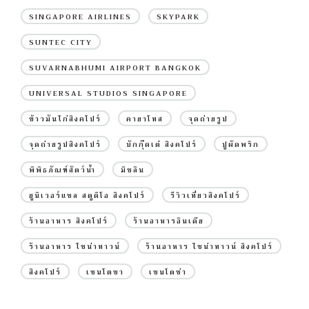
SINGAPORE AIRLINES
SKYPARK
SUNTEC CITY
SUVARNABHUMI AIRPORT BANGKOK
UNIVERSAL STUDIOS SINGAPORE
ข้าวมันไก่สิงคโปร์
คายาโทส
จุดถ่ายรูป
จุดถ่ายรูปสิงคโปร์
บักกุ๊ดเต๋ สิงคโปร์
ปูผัดพริก
พิพิธภัณฑ์สัตว์น้ำ
มิชลิน
ยูนิเวอร์แซล สตูดิโอ สิงคโปร์
รีวิวเที่ยวสิงคโปร์
ร้านอาหาร สิงคโปร์
ร้านอาหารอินเดีย
ร้านอาหาร ไชน่าทาวน์
ร้านอาหาร ไชน่าทาวน์ สิงคโปร์
สิงคโปร์
เซนโตซา
เซนโตซ่า