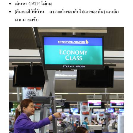
เดินหา GATE ไม่เจอ
(ลืมของไว้ที่บ้าน – อาจจะยังพอกลับไปเอาของทัน) และอีก
มากมายครับ