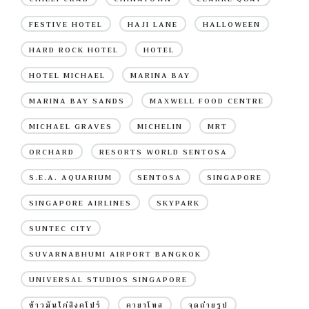
FESTIVE HOTEL
HAJI LANE
HALLOWEEN
HARD ROCK HOTEL
HOTEL
HOTEL MICHAEL
MARINA BAY
MARINA BAY SANDS
MAXWELL FOOD CENTRE
MICHAEL GRAVES
MICHELIN
MRT
ORCHARD
RESORTS WORLD SENTOSA
S.E.A. AQUARIUM
SENTOSA
SINGAPORE
SINGAPORE AIRLINES
SKYPARK
SUNTEC CITY
SUVARNABHUMI AIRPORT BANGKOK
UNIVERSAL STUDIOS SINGAPORE
ข้าวมันไก่สิงคโปร์
คายาโทส
จุดถ่ายรูป