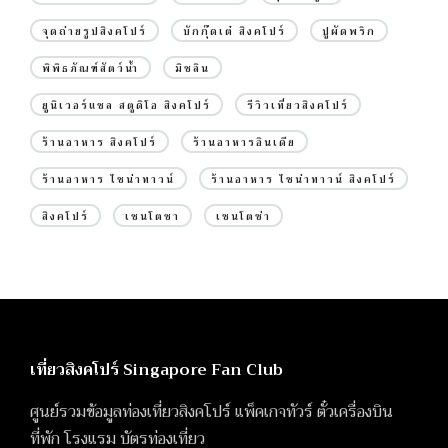
จุดถ่ายรูปสิงคโปร์
บักกุ๊ดเต๋ สิงคโปร์
ปูผัดพริก
พิพิธภัณฑ์สัตว์น้ำ
มิชลิน
ยูนิเวอร์แซล สตูดิโอ สิงคโปร์
รีวิวเที่ยวสิงคโปร์
ร้านอาหาร สิงคโปร์
ร้านอาหารอินเดีย
ร้านอาหาร ไชน่าทาวน์
ร้านอาหาร ไชน่าทาวน์ สิงคโปร์
สิงคโปร์
เซนโตซา
เซนโตซ่า
เที่ยวสิงคโปร์ Singapore Fan Club
ศูนย์รวมข้อมูลท่องเที่ยวสิงคโปร์ แพ็คเกจทัวร์ ตั๋วเครื่องบิน
ที่พัก โรงแรม บัตรท่องเที่ยว