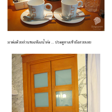
มาต่อด้วยส่วนของห้องน้ำค่ะ … ประตูทางเข้ายังสวยเลย