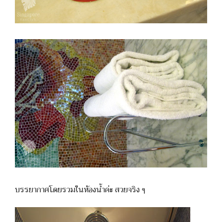
บรรยากาศโดยรวมในห้องน้ำค่ะ สวยจริง ๆ