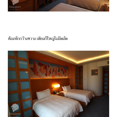
ห้องพักกว้างขวาง เตียงก็ใหญ่ไม่อึดอัด