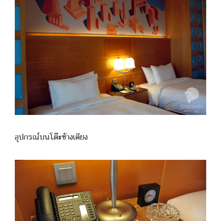
อุปกรณ์บนโต๊ะข้างเตียง