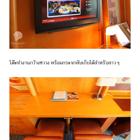
โต๊ะทำงานกว้างขวาง พร้อมกระจกพับเก็บได้สำหรับสาว ๆ