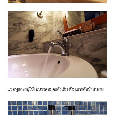
แชมพูและสบู่ใช้แบบขวดหมดแล้วเติม ห้ามเอากลับบ้านนะคะ